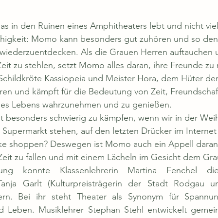
as in den Ruinen eines Amphitheaters lebt und nicht viel
ähigkeit: Momo kann besonders gut zuhören und so de
e wiederzuentdecken. Als die Grauen Herren auftauchen 
it zu stehlen, setzt Momo alles daran, ihre Freunde zu r
hildkröte Kassiopeia und Meister Hora, dem Hüter der Ze
ren und kämpft für die Bedeutung von Zeit, Freundschaf
des Lebens wahrzunehmen und zu genießen.
ht besonders schwierig zu kämpfen, wenn wir in der Weih
Supermarkt stehen, auf den letzten Drücker im Internet
e shoppen? Deswegen ist Momo auch ein Appell daran
eit zu fallen und mit einem Lächeln im Gesicht dem Gra
ung konnte Klassenlehrerin Martina Fenchel die f
Tanja Garlt (Kulturpreisträgerin der Stadt Rodgau u
ern. Bei ihr steht Theater als Synonym für Spannun
nd Leben. Musiklehrer Stephan Stehl entwickelt gemei