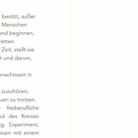
 besitzt, außer 
n Menschen 
und beginnen, 
etten. 
it, stellt sie 
t und darum, 
nachtszeit in 
 
 zuzuhören, 
uen zu trotzen.
reiberufliche 
nd des Kreises 
g, Experiment, 
nsam mit einem 