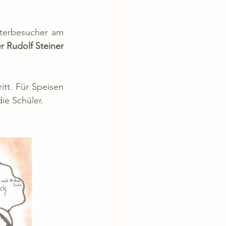
Das Ergebnis der dreiwöchigen Probenzeit können alle interessierten Theaterbesucher am 
 Rudolf Steiner 
itt. Für Speisen 
ie Schüler.