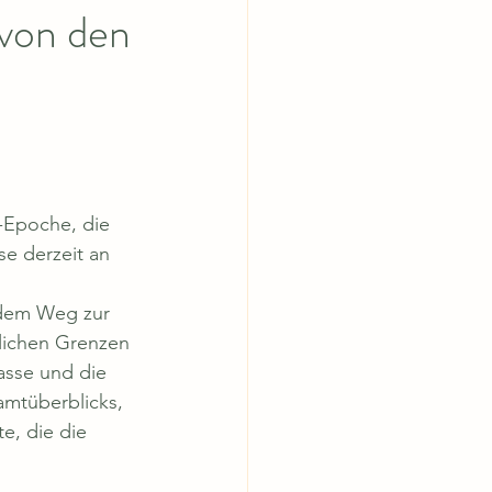
 von den
-Epoche, die 
e derzeit an 
 dem Weg zur 
nlichen Grenzen 
asse und die 
amtüberblicks, 
e, die die 