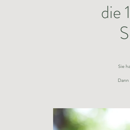
die 
S
Sie h
Dann 