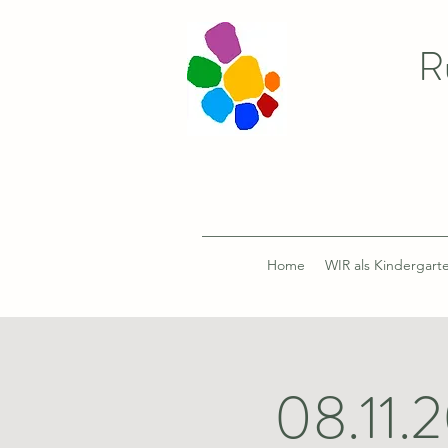
R
Home
WIR als Kindergart
08.11.