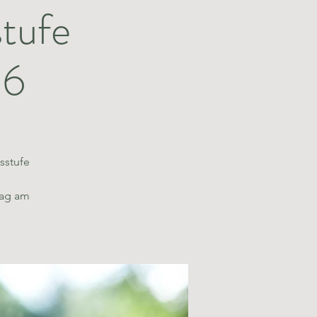
stufe
26
sstufe
rag am