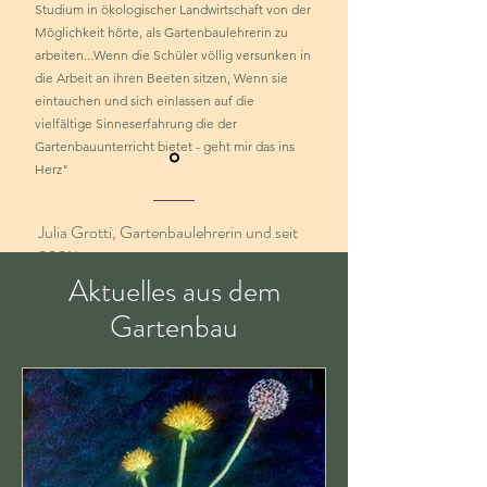
Studium in ökologischer Landwirtschaft von der
Möglichkeit hörte, als Gartenbaulehrerin zu
arbeiten...Wenn die Schüler völlig versunken in
die Arbeit an ihren Beeten sitzen, Wenn sie
eintauchen und sich einlassen auf die
vielfältige Sinneserfahrung die der
Gartenbauunterricht bietet - geht mir das ins
Herz"
Julia Grotti, Gartenbaulehrerin und seit
2021 bei uns.
Aktuelles aus dem
Gartenbau