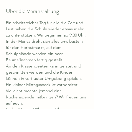
Über die Veranstaltung
Ein arbeitsreicher Tag für alle die Zeit und 
Lust haben die Schule wieder etwas mehr 
zu unterstützen. Wir beginnen ab 9:30 Uhr.
In der Mensa dreht sich alles ums basteln 
für den Herbstmarkt, auf dem 
Schulgelände werden ein paar 
Baumaßnahmen fertig gestellt.
An den Klassenbeeten kann gejätet und 
geschnitten werden und die Kinder 
können in vertrauter Umgebung spielen.
Ein kleiner Mittagssnack ist vorbereitet. 
Vielleicht möchte jemand eine 
Kuchenspende mitbringen? Wir freuen uns 
auf euch.
In der Mensa: Nähen und Filzen 
Im Garten: wendet Euch bitte an Frau 
Grotti im Gartenbau-Haus 
Mehr anzeigen