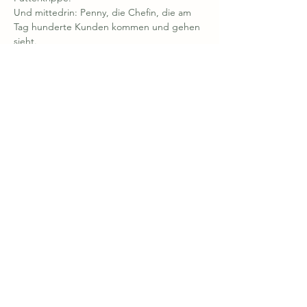
Und mittedrin: Penny, die Chefin, die am 
Tag hunderte Kunden kommen und gehen 
sieht.
Freuen Sie sich auf einen schrillen, 
verrückten und schnellen Comedy-
Bilderbogen und besuchen Sie uns zur
Premiere am 6.6.24 um 19:30 Uhr 

Dernière am 07.06.24 um 19:30 Uhr
Mehr anzeigen
Diese Veranstaltung teilen
Rudolf Steiner Schule