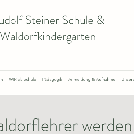
udolf Steiner Schule &
Waldorfkindergarten
en
WIR als Schule
Pädagogik
Anmeldung & Aufnahme
Unsere
ldorflehrer werden