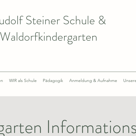
udolf Steiner Schule &
Waldorfkindergarten
en
WIR als Schule
Pädagogik
Anmeldung & Aufnahme
Unsere
garten Information