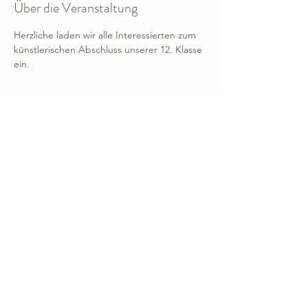
Über die Veranstaltung
Herzliche laden wir alle Interessierten zum 
künstlerischen Abschluss unserer 12. Klasse 
ein. 
Diese Veranstaltung teilen
Rudolf Steiner Schule
Freie Waldorfschule Dietzenbach
info@waldorfschule-dietzenbach.de