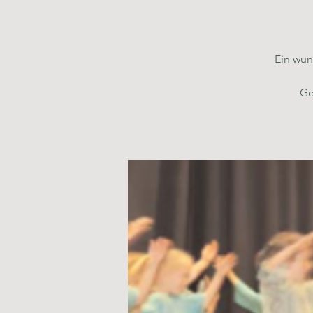
Ein wun
Ge