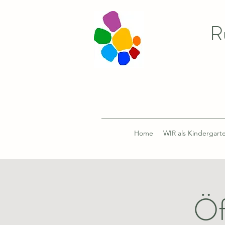
R
Home
WIR als Kindergart
Öf