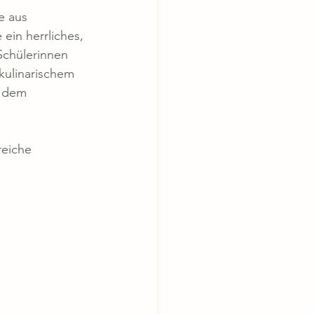
e aus 
ein herrliches, 
Schülerinnen 
kulinarischem 
 dem 
reiche 