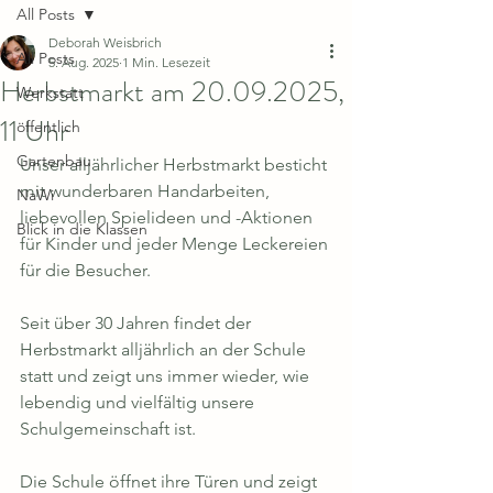
All Posts
Deborah Weisbrich
All Posts
5. Aug. 2025
1 Min. Lesezeit
Herbstmarkt am 20.09.2025,
Werkstatt
11 Uhr
öffentlich
Gartenbau
Unser alljährlicher Herbstmarkt besticht 
mit wunderbaren Handarbeiten, 
NaWi
liebevollen Spielideen und -Aktionen 
Blick in die Klassen
für Kinder und jeder Menge Leckereien 
für die Besucher. 
Seit über 30 Jahren findet der 
Herbstmarkt alljährlich an der Schule 
statt und zeigt uns immer wieder, wie 
lebendig und vielfältig unsere 
Schulgemeinschaft ist. 
Die Schule öffnet ihre Türen und zeigt 