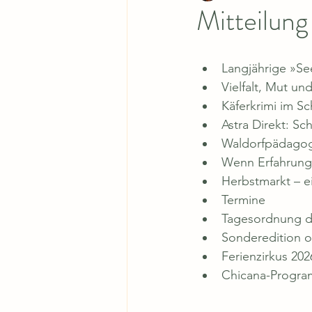
Mitteilun
Langjährige »Se
Vielfalt, Mut u
Käferkrimi im Sc
Astra Direkt: Sc
Waldorfpädagog
Wenn Erfahrung
Herbstmarkt – e
Termine
Tagesordnung d
Sonderedition o
Ferienzirkus 202
Chicana-Program