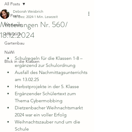
All Posts
Deborah Weisbrich
All Posts
18. Dez. 2024
1 Min. Lesezeit
Mitteilungen Nr. 560/
Werkstatt
18.12.2024
öffentlich
Gartenbau
NaWi
Schulregeln für die Klassen 1-8 – 
Blick in die Klassen
ergänzend zur Schulordnung
Ausfall des Nachmittagsunterrichts 
am 13.02.25
Herbstprojekte in der 5. Klasse
Ergänzender Schülertext zum 
Thema Cybermobbing
Dietzenbacher Weihnachtsmarkt 
2024 war ein voller Erfolg
Weihnachtszauber rund um die 
Schule