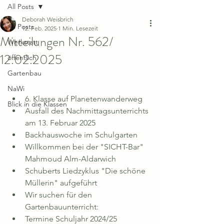
All Posts
Deborah Weisbrich
All Posts
12. Feb. 2025
1 Min. Lesezeit
Mitteilungen Nr. 562/
Werkstatt
12.02.2025
öffentlich
Gartenbau
NaWi
6. Klasse auf Planetenwanderweg
Blick in die Klassen
Ausfall des Nachmittagsunterrichts 
am 13. Februar 2025
Backhauswoche im Schulgarten
Willkommen bei der "SICHT-Bar" 
Mahmoud Alm-Aldarwich
Schuberts Liedzyklus "Die schöne 
Müllerin" aufgeführt
Wir suchen für den 
Gartenbauunterricht:
Termine Schuljahr 2024/25