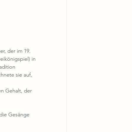
r, der im 19. 
ikönigspiel) in 
adition 
hnete sie auf, 
n Gehalt, der 
 die Gesänge 