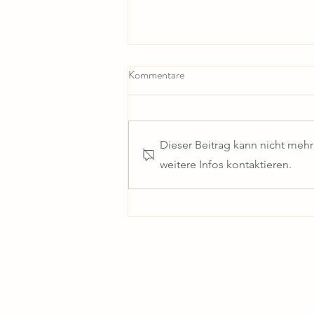
Kommentare
Hitzefrei-Regelung
Dieser Beitrag kann nicht meh
weitere Infos kontaktieren.