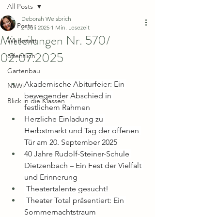
All Posts
Deborah Weisbrich
All Posts
2. Juli 2025
1 Min. Lesezeit
Mitteilungen Nr. 570/
Werkstatt
02.07.2025
öffentlich
Gartenbau
Akademische Abiturfeier: Ein 
NaWi
bewegender Abschied in 
Blick in die Klassen
festlichem Rahmen
Herzliche Einladung zu 
Herbstmarkt und Tag der offenen 
Tür am 20. September 2025
40 Jahre Rudolf-Steiner-Schule 
Dietzenbach – Ein Fest der Vielfalt 
und Erinnerung
 Theatertalente gesucht!
 Theater Total präsentiert: Ein 
Sommernachtstraum