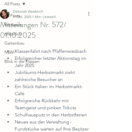
All Posts
Deborah Weisbrich
All Posts
1. Okt. 2025
1 Min. Lesezeit
Mitteilungen Nr. 572/
Werkstatt
01.10.2025
öffentlich
Gartenbau
Klassenfahrt nach Pfaffenwiesbach
NaWi
Erfolgreicher letzter Aktionstag im 
Blick in die Klassen
Jahr 2025
Jubiläums-Herbstmarkt zieht 
zahlreiche Besucher an
Ein Stück Italien im Herbstmarkt-
Café
Erfolgreiche Rückkehr mit 
Teamgeist und pinken Trikots
Schulhausputz in den Herbstferien
Neues aus der Verwaltung - 
Fundstücke warten auf Ihre Besitzer